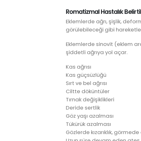
Romatizmal Hastalık Belirtil
Eklemlerde ağrı, şişlik, defor
görülebileceği gibi hareketle 
Eklemlerde sinovit (eklem aral
şiddetli ağrıya yol açar.
Kas ağrısı
Kas güçsüzlüğü
Sırt ve bel ağrısı
Ciltte döküntüler
Tırnak değişiklikleri
Deride sertlik
Göz yaşı azalması
Tükürük azalması
Gözlerde kızarıklık, görmed
Uzun süre devam eden ateş