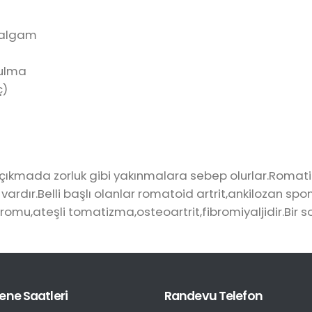
 balgam
zulma
ç)
ıkmada zorluk gibi yakınmalara sebep olurlar.Romatiz
vardır.Belli başlı olanlar romatoid artrit,ankilozan spon
romu,ateşli tomatizma,osteoartrit,fibromiyaljidir.Bir
ne Saatleri
Randevu Telefon