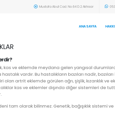
Mustafa Abut Cad. No.64 D.2 Akhisar
053
ANA SAYFA
HAKK
KLAR
erdir?
k, kas ve eklemde meydana gelen yangısal durumlardı
astalık vardır. Bu hastalıkların bazıları nadir, bazıları 
 olan artrit eklemde görülen ağrı, şişlik, kızarıklık ve
lıklar kas ve eklemler dışında diğer sistemleri de tu
.
ni tam olarak bilinmez. Genetik, bağışıklık sistemi ve 