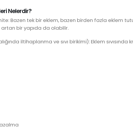
eri Nelerdir?
mite: Bazen tek bir eklem, bazen birden fazla eklem tutul
artan bir yapıda da olabilir.
ığında iltihaplanma ve sıvı birikimi): Eklem sıvısında kri
e azalma