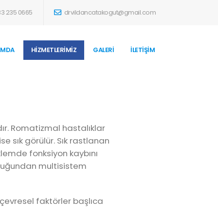
3 235 0665
drvildancatakogut@gmail.com
IMDA
HİZMETLERİMİZ
GALERİ
İLETİŞİM
r. Romatizmal hastalıklar
ise sık görülür. Sık rastlanan
 eklemde fonksiyon kaybını
ttuğundan multisistem
çevresel faktörler başlıca