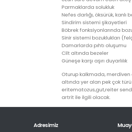
Parmaklarda solukluk
Nefes darlığı, öksürük, kanlı
Sindirim sistemi şikayetleri
Böbrek fonksiyonlarında bo
Sinir sistemi bozuklukları (fel
Damarlarda pıhtı oluşumu
Cilt altında bezeler
Güneşe karşı aşırı duyarlılık
Oturup kalkmada, merdiven ç
altında yer alan pek çok türü 
eritematozus,gut,reiter send
artrit ile ilgili olacak.
Adresimiz
Muaye